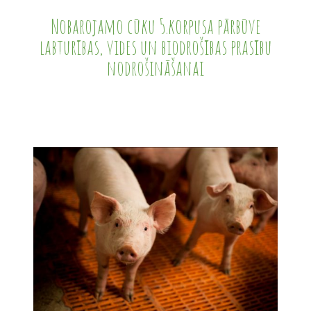
Nobarojamo cūku 5.korpusa pārbūve
labturības, vides un biodrošības prasību
nodrošināšanai