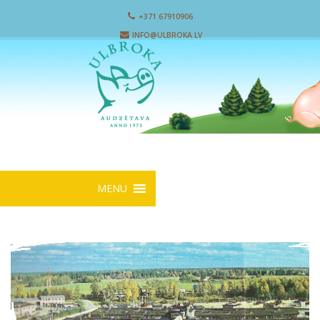
+371 67910906
INFO@ULBROKA.LV
MENU