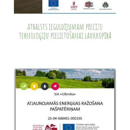
Atbalsts ieguldījumam precīzo
tehnoloģiju pielietošanai laukkopībā