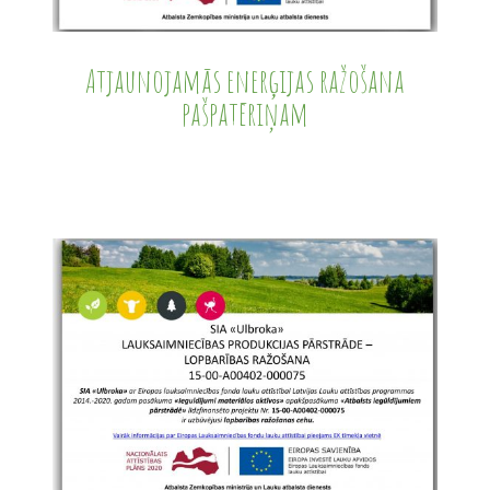
Atjaunojamās enerģijas ražošana
pašpatēriņam