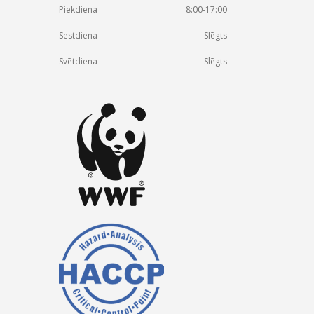
Piekdiena
8:00-17:00
Sestdiena
Slēgts
Svētdiena
Slēgts