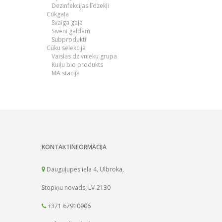
Dezinfekcijas līdzekļi
Cūkgaļa
Svaiga gaļa
Sivēni galdam
Subprodukti
Cūku selekcija
Vaislas dzivnieku grupa
Kuiļu bio produkts
MA stacija
KONTAKTINFORMĀCIJA
Dauguļupes iela 4, Ulbroka,
Stopiņu novads, LV-2130
+371 67910906