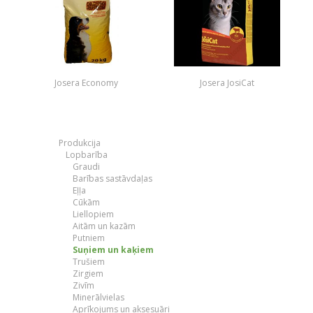
Josera Economy
Josera JosiCat
Produkcija
Lopbarība
Graudi
Barības sastāvdaļas
Eļļa
Cūkām
Liellopiem
Aitām un kazām
Putniem
Suņiem un kaķiem
Trušiem
Zirgiem
Zivīm
Minerālvielas
Aprīkojums un aksesuāri