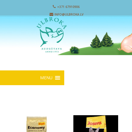
+371 67910906
INFO@ULBROKA.LV
MENU