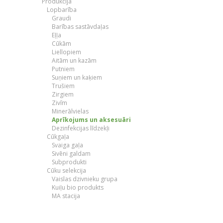
Produkcija
Lopbarība
Graudi
Barības sastāvdaļas
Eļļa
Cūkām
Liellopiem
Aitām un kazām
Putniem
Suņiem un kaķiem
Trušiem
Zirgiem
Zivīm
Minerālvielas
Aprīkojums un aksesuāri
Dezinfekcijas līdzekļi
Cūkgaļa
Svaiga gaļa
Sivēni galdam
Subprodukti
Cūku selekcija
Vaislas dzivnieku grupa
Kuiļu bio produkts
MA stacija